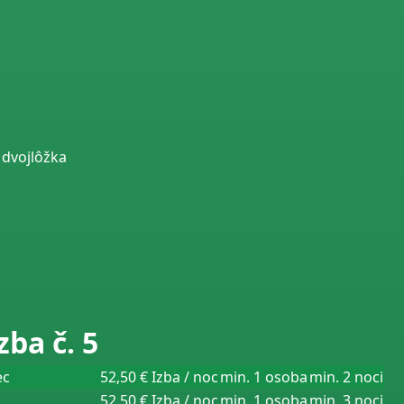
 dvojlôžka
ba č. 5
ec
52,50 € Izba / noc
min. 1 osoba
min. 2 noci
52,50 € Izba / noc
min. 1 osoba
min. 3 noci