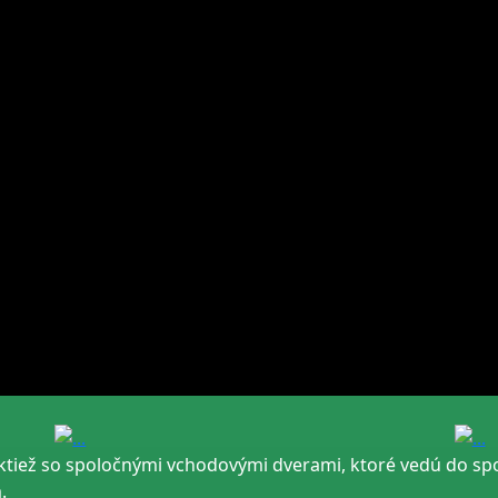
taktiež so spoločnými vchodovými dverami, ktoré vedú do spo
.