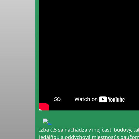
Izba č.5 sa nachádza v inej časti budovy, 
jedálňou a oddychová miestnosť s gaučom