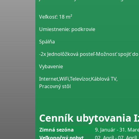
Veľkosť:
18 m²
Umiestnenie:
podkrovie
Spálňa
-2x Jednolôžková posteľ-Možnosť spojiť do
Vybavenie
Internet,WiFi,Televízor,Káblová TV,
Pracovný stôl
Cenník ubytovania Iz
Zimná sezóna
9. Január - 31. Mar
Veľkonočný pobyt
02. Apríl - 07. Apríl